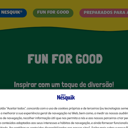
Passar
para
 NESQUIK®
FUN FOR GOOD
PREPARADOS PARA 
o
conteúdo
principal
Inspirar com um toque de diversão!
rá mais informações sobre os compromissos 
unidades e o planeta. Descubra as formas c
botão "Aceitar todos", concorda com o uso de cookies próprias e de terceiros (ou tecnologias seme
 os agricultores de cacau e as nossas ações
 a melhorar a sua experiência geral de navegação na Web, bem como, a medir as nossas audiên
os de navegação, recolher informação útil que nos permita a nós e aos nossos parceiros criar per
Descubra mais detalhes em baixo.
e conteúdos adaptados aos seus interesses e hábitos de navegação, e ainda fornecer funcional
itindo-lhe partilhar os conteúdos disponibilizados nos nossos sites). Saiba mais sobre a nossa P