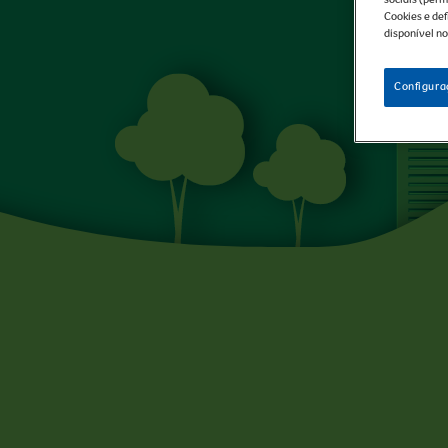
TE
Cookies e def
disponível no
À
Configura
AÇÃO
COM
NESQUIK
®