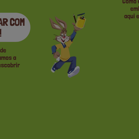
Como é
emb
aqui 
AR COM
!
 de
vamos a
escobrir