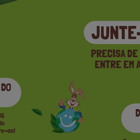
JUNTE-
PRECISA DE
ENTRE EM A
 DO
D
16
de
re-as!