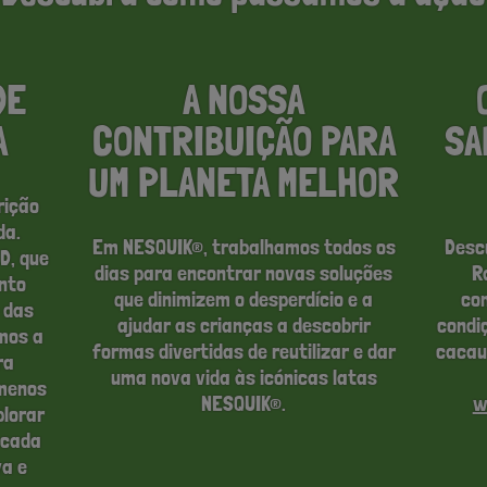
DE
A NOSSA
A
CONTRIBUIÇÃO PARA
SA
UM PLANETA MELHOR
rição
da.
Em NESQUIK®, trabalhamos todos os
Desc
D, que
dias para encontrar novas soluções
R
nto
que dinimizem o desperdício e a
co
 das
ajudar as crianças a descobrir
condi
amos a
formas divertidas de reutilizar e dar
cacau
ra
uma nova vida às icónicas latas
menos
NESQUIK®.
w
plorar
 cada
va e