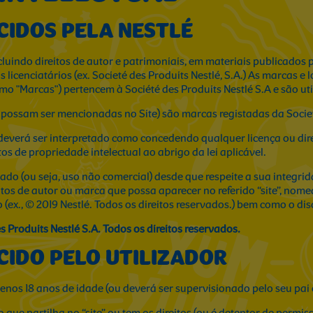
CIDOS PELA NESTLÉ
cluindo direitos de autor e patrimoniais, em materiais publicados p
licenciatários (ex. Societé des Produits Nestlé, S.A.) As marcas e
 "Marcas") pertencem à Société des Produits Nestlé S.A e são uti
ossam ser mencionadas no Site) são marcas registadas da Societé 
everá ser interpretado como concedendo qualquer licença ou dire
itos de propriedade intelectual ao abrigo da lei aplicável.
vado (ou seja, uso não comercial) desde que respeite a sua integrid
reitos de autor ou marca que possa aparecer no referido “site”, 
(ex., © 2019 Nestlé. Todos os direitos reservados.) bem como o dis
Produits Nestlé S.A. Todos os direitos reservados.
CIDO PELO UTILIZADOR
nos 18 anos de idade (ou deverá ser supervisionado pelo seu pai o