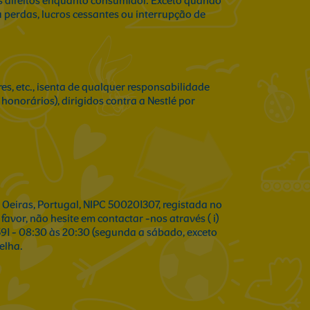
us direitos enquanto consumidor. Exceto quando
 perdas, lucros cessantes ou interrupção de
es, etc., isenta de qualquer responsabilidade
onorários), dirigidos contra a Nestlé por
.
, Oeiras, Portugal, NIPC 500201307, registada no
avor, não hesite em contactar -nos através ( i)
 591 - 08:30 às 20:30 (segunda a sábado, exceto
elha.