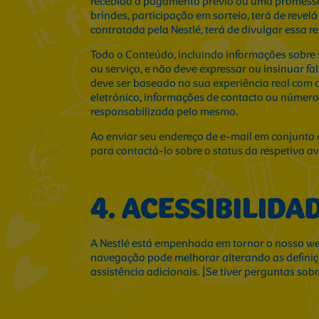
recebido o pagamento prévio ou uma promessa d
brindes, participação em sorteio, terá de rev
contratada pela Nestlé, terá de divulgar essa r
Todo o Conteúdo, incluindo informações sobre s
ou serviço, e não deve expressar ou insinuar f
deve ser baseado na sua experiência real com o
eletrónico, informações de contacto ou númer
responsabilizada pelo mesmo.
Ao enviar seu endereço de e-mail em conjunto c
para contactá-lo sobre o status da respetiva av
4. ACESSIBILIDA
A Nestlé está empenhada em tornar o nosso websi
navegação pode melhorar alterando as definiçõe
assistência adicionais. [Se tiver perguntas sobr