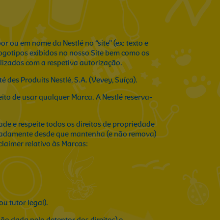
or ou em nome da Nestlé no “site” (ex: texto e
 logotipos exibidos no nosso Site bem como os
lizados com a respetiva autorização.
des Produits Nestlé, S.A. (Vevey, Suíça).
ito de usar qualquer Marca. A Nestlé reserva-
ade e respeite todos os direitos de propriedade
nomeadamente desde que mantenha (e não remova)
claimer relativo às Marcas:
u tutor legal).