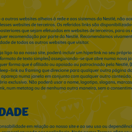
 a outros websites alheios à rede e aos sistemas da Nestlé, não a
sses websites de terceiros. Os referidos links são disponibilizad
steriores que sejam efetuadas em websites de terceiros, para os q
alquer recomendação por parte da Nestlé. Recomendamos vivamente
dade de todos os outros websites que visitar.
 liga-la ao nosso site, poderá incluir um hiperlink no seu própri
formato de texto simples) assegurando-se que abre numa nova ja
uer forma que é afiliado ou apoiado ou patrocinado pela Nestlé, (b
m deep-link ou framing que direcione para qualquer outra página do
do apareça numa janela em conjunto com qualquer outro conteúdo.
tério exclusivo. Não poderá usar o nome, logotipo, slogans, marc
ink, num metatag ou de nenhuma outra maneira, sem o consentimen
IDADE
onsabilidade em relação ao nosso site e ao seu uso ou dependência