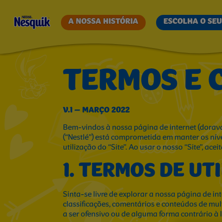
TERMOS
A NOSSA HISTÓRIA
ESCOLHA O SEU
E
TERMOS E 
CONDIÇÕES
V.1 – MARÇO 2022
Bem-vindos à nossa página de internet (doravan
|
(“Nestlé”) está comprometida em manter os níve
utilização do “Site”. Ao usar o nosso “Site”, ace
1. TERMOS DE UT
NESQUIK
Sinta-se livre de explorar a nossa página de in
classificações, comentários e conteúdos de mult
a ser ofensivo ou de alguma forma contrário à 