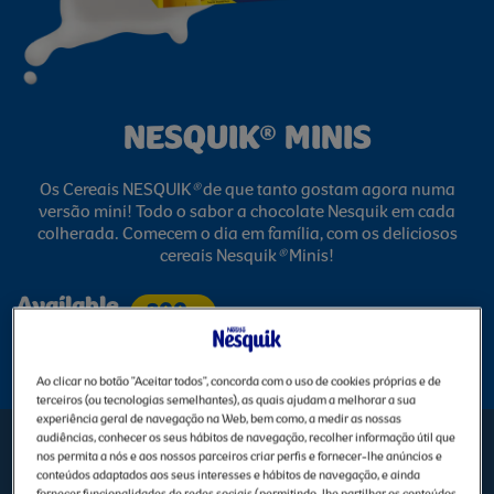
NESQUIK® MINIS
Os Cereais NESQUIK
®
de que tanto gostam agora numa
versão mini! Todo o sabor a chocolate Nesquik em cada
colherada. Comecem o dia em família, com os deliciosos
cereais Nesquik
®
Minis!
Available
300g
sizes
Ao clicar no botão "Aceitar todos", concorda com o uso de cookies próprias e de
terceiros (ou tecnologias semelhantes), as quais ajudam a melhorar a sua
experiência geral de navegação na Web, bem como, a medir as nossas
audiências, conhecer os seus hábitos de navegação, recolher informação útil que
NESQUIK® Minis
nos permita a nós e aos nossos parceiros criar perfis e fornecer-lhe anúncios e
conteúdos adaptados aos seus interesses e hábitos de navegação, e ainda