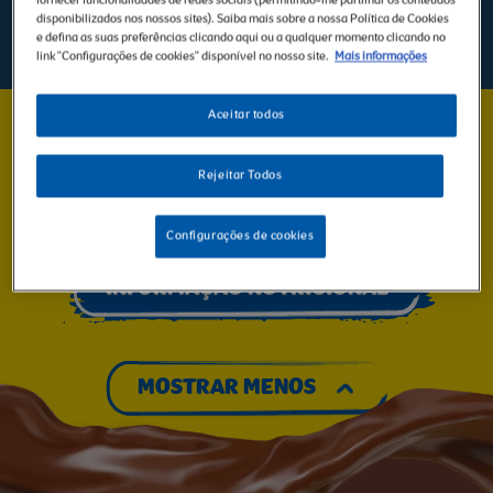
fornecer funcionalidades de redes sociais (permitindo-lhe partilhar os conteúdos
disponibilizados nos nossos sites). Saiba mais sobre a nossa Política de Cookies
INFORMAÇÃO
RECICLAGEM
e defina as suas preferências clicando aqui ou a qualquer momento clicando no
link "Configurações de cookies" disponível no nosso site.
Mais informações
Aceitar todos
NESQUIK® MINIS
Rejeitar Todos
Os Cereais NESQUIK
®
de que tanto gostam agora numa versão mini!
Todo o sabor a chocolate Nesquik em cada colherada. Comecem o
dia em família, com os deliciosos cereais Nesquik
®
Minis!
Configurações de cookies
INFORMAÇÃO NUTRICIONAL
MOSTRAR MENOS