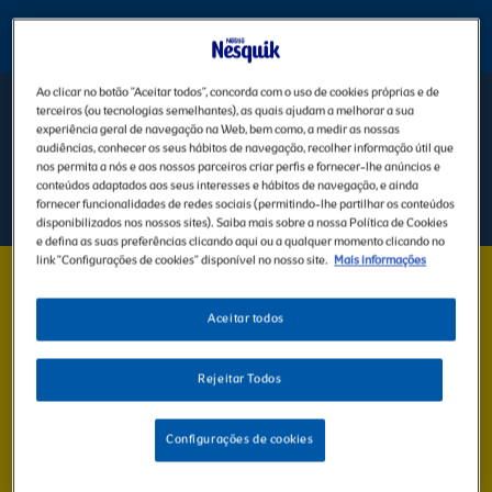
Ao clicar no botão "Aceitar todos", concorda com o uso de cookies próprias e de
terceiros (ou tecnologias semelhantes), as quais ajudam a melhorar a sua
NESQUIK® Achocolatado Em Pó Original
experiência geral de navegação na Web, bem como, a medir as nossas
audiências, conhecer os seus hábitos de navegação, recolher informação útil que
nos permita a nós e aos nossos parceiros criar perfis e fornecer-lhe anúncios e
conteúdos adaptados aos seus interesses e hábitos de navegação, e ainda
INFORMAÇÃO
PREPARAÇÃO
fornecer funcionalidades de redes sociais (permitindo-lhe partilhar os conteúdos
disponibilizados nos nossos sites). Saiba mais sobre a nossa Política de Cookies
e defina as suas preferências clicando aqui ou a qualquer momento clicando no
link "Configurações de cookies" disponível no nosso site.
Mais informações
NESQUIK® ACHOCOLATADO EM PÓ
ORIGINAL
Aceitar todos
Desfrute do delicioso NESQUIK® achocolatado em pó original da
Rejeitar Todos
NESTLÉ®. Um copo de leite com NESQUIK® achocolatado em pó é
fonte de cálcio e vitamina D, nutrientes que contribuem para o
desenvolvimento e crescimento normais dos ossos das crianças. A
Configurações de cookies
vitamina D contribui para o funcionamento normal do sistema
imunitário das crianças. Desenvolvido sem corantes, aromatizantes,
edulcorantes nem conservantes artificais, esta deliciosa bebida de