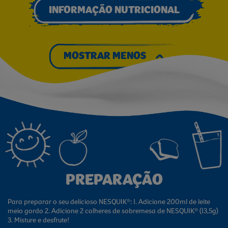
INFORMAÇÃO NUTRICIONAL
MOSTRAR MENOS
PREPARAÇÃO
Para preparar o seu delicioso NESQUIK®: 1. Adicione 200ml de leite
meio gordo 2. Adicione 2 colheres de sobremesa de NESQUIK® (13,5g)
3. Misture e desfrute!